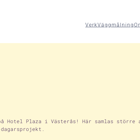
Verk
Väggmålning
O
å Hotel Plaza i Västerås! Här samlas större 
-dagarsprojekt.