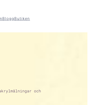
m
Blogg
Butiken
akrylmålningar och