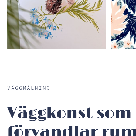
VÄGGMÅLNING
Väggkonst som
förvandlar ru