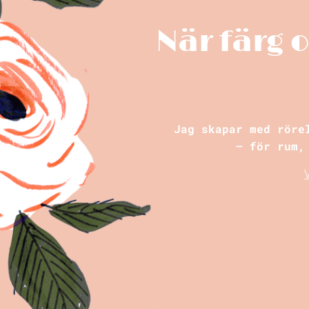
När färg 
Jag skapar med röre
– för rum,