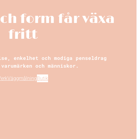
och form får växa
fritt
lse, enkelhet och modiga penseldrag
 varumärken och människor.
Verk
Väggmålning
Butik